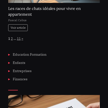
Les races de chats idéales pour vivre en
appartement
Pascal Cabus
Voir article
Page:
Next
1
2
…
11
»
Education Formation
Enfants
Entreprises
Finances