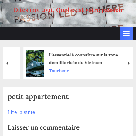
Skip
Dites moi tout. Quelle est votre passion
to
passionemaremma.it
content
L’essentiel à connaître sur la zone
démilitarisée du Vietnam
prev
nex
Tourisme
petit appartement
Lire la suite
Laisser un commentaire