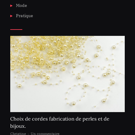
Mode
Pratique
Choix de cordes fabrication de perles et de
bijoux.
sur
Christine
Un commentaire