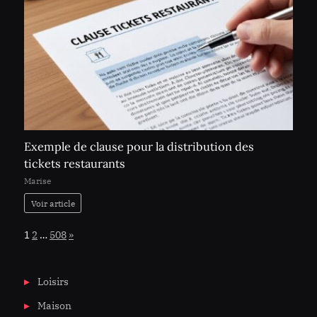
Exemple de clause pour la distribution des
tickets restaurants
Marise
Voir article
Page:
Next
1
2
…
508
»
Loisirs
Maison