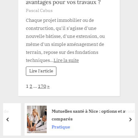
avantages pour vos travaux ?
Pascal Cabus
Chaque projet immobilier ou de
construction, qu'il s'agisse d'une
nouvelle bâtisse, d'une extension, ou
même d'un simple aménagement de
terrain, repose sur des fondations
techniques...
Lire la suite
Lire l'article
Page:
Next
1
2
…
170
»
Mutuelles santé à Nice : options et avantages
comparés
prev
nex
Pratique