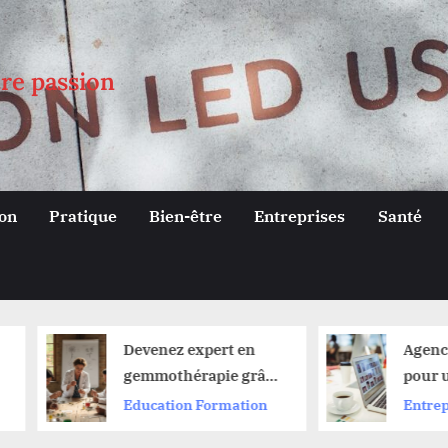
tre passion
on
Pratique
Bien-être
Entreprises
Santé
Devenez expert en
Agence Lecourt
gemmothérapie grâce
pour un site s
à notre formation en
mesure et adap
Education Formation
Entreprises
ligne complète
vos besoins