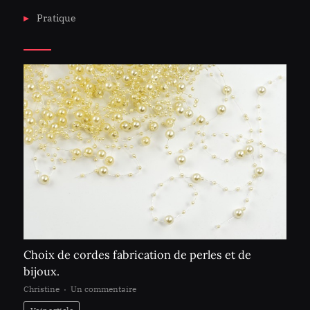
Pratique
Choix de cordes fabrication de perles et de
bijoux.
sur
Christine
Un commentaire
Choix