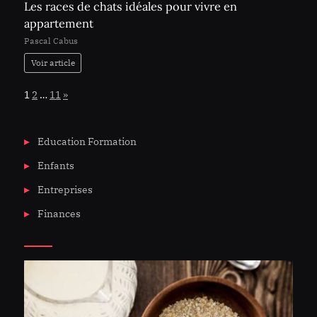
Les races de chats idéales pour vivre en
appartement
Pascal Cabus
Voir article
Page:
Next
1
2
…
11
»
Education Formation
Enfants
Entreprises
Finances