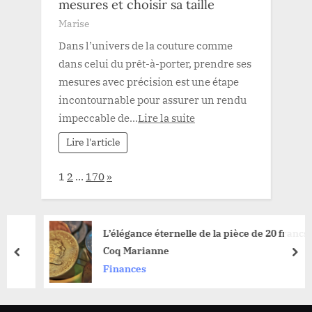
mesures et choisir sa taille
Marise
Dans l’univers de la couture comme
dans celui du prêt-à-porter, prendre ses
mesures avec précision est une étape
incontournable pour assurer un rendu
impeccable de...
Lire la suite
Lire l'article
Page:
Next
1
2
…
170
»
L’élégance éternelle de la pièce de 20 francs
Coq Marianne
prev
nex
Finances