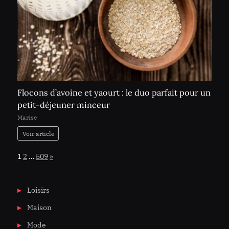
Flocons d’avoine et yaourt : le duo parfait pour un
petit-déjeuner minceur
Marise
Voir article
Page:
Next
1
2
…
509
»
Loisirs
Maison
Mode