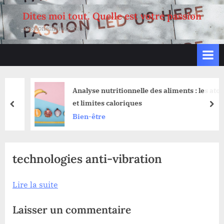
Skip
Dites moi tout. Quelle est votre passion
to
passionemaremma.it
content
Analyse nutritionnelle des aliments : les atouts
et limites caloriques
prev
nex
Bien-être
technologies anti-vibration
Lire la suite
Laisser un commentaire