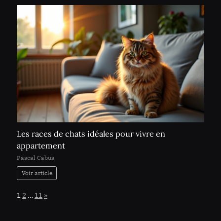
Les races de chats idéales pour vivre en
appartement
Pascal Cabus
Voir article
Page:
Next
1
2
…
11
»