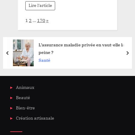
Lire l'article
Page:
Next
1
2
…
170
»
L’assurance maladie privée en vaut-elle la
peine ?
prev
nex
Santé
Animaux
Beauté
Bien-être
Création artisanale