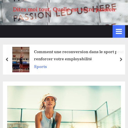
Skip
Dites moi tout. Quelle est votre passion
to
passionemaremma.it
content
Comment une reconversion dans le sport peut
renforcer votre employabilité
prev
nex
Sports