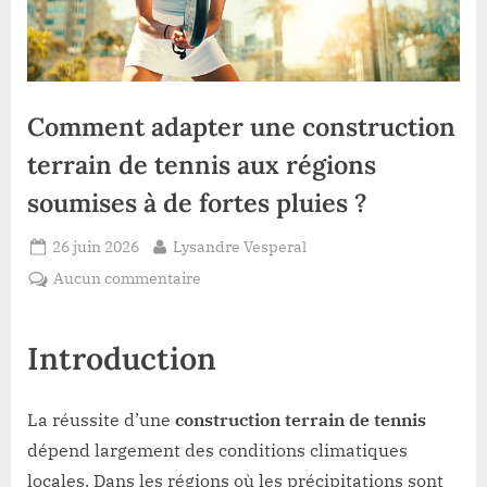
Comment adapter une construction
terrain de tennis aux régions
soumises à de fortes pluies ?
Posted
By
26 juin 2026
Lysandre Vesperal
on
sur
Aucun commentaire
Comment
adapter
Introduction
une
construction
terrain
La réussite d’une
construction terrain de tennis
de
dépend largement des conditions climatiques
tennis
aux
locales. Dans les régions où les précipitations sont