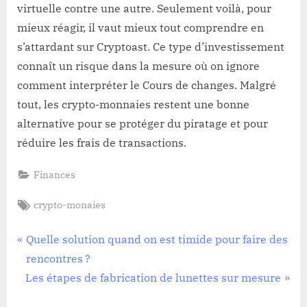
virtuelle contre une autre. Seulement voilà, pour
mieux réagir, il vaut mieux tout comprendre en
s’attardant sur Cryptoast. Ce type d’investissement
connaît un risque dans la mesure où on ignore
comment interpréter le Cours de changes. Malgré
tout, les crypto-monnaies restent une bonne
alternative pour se protéger du piratage et pour
réduire les frais de transactions.
Finances
Tags:
crypto-monaies
Navigation
P
Quelle solution quand on est timide pour faire des
r
rencontres ?
de
N
e
Les étapes de fabrication de lunettes sur mesure
l’article
e
v