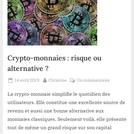
Crypto-monnaies : risque ou
alternative ?
Posted
By
sur
16 avril 2019
Christine
Un commentaire
on
Crypto-
monnaies
La crypto-monnaie simplifie le quotidien des
:
utilisateurs. Elle constitue une excellente source de
risque
revenu et aussi une bonne alternative aux
ou
monnaies classiques. Seulement voilà, elle présente
alternative
tout de même un grand risque sur son capital
?