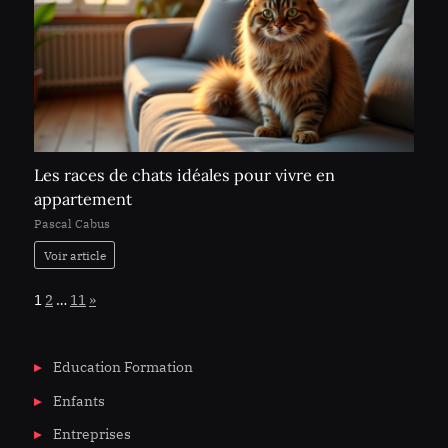
Les races de chats idéales pour vivre en
appartement
Pascal Cabus
Voir article
Page:
Next
1
2
…
11
»
Education Formation
Enfants
Entreprises