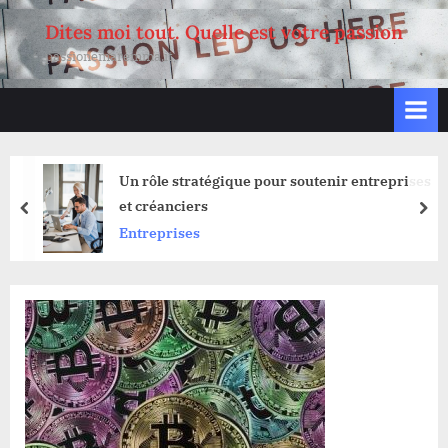
Skip
Dites moi tout. Quelle est votre passion
to
passionemaremma.it
content
Un rôle stratégique pour soutenir entreprises
et créanciers
prev
nex
Entreprises