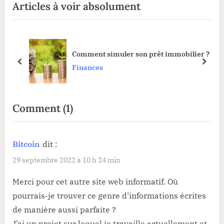
Articles à voir absolument
x
i
t
o
P
u
re
o
s
Comment simuler son prêt immobilier ?
s
P
prev
next
Finances
t
o
:
s
t
on
Comment
(1)
:
“Crypto-
monnaies
Bitcoin
dit :
:
29 septembre 2022 à 10 h 24 min
risque
Merci pour cet autre site web informatif. Où
ou
pourrais-je trouver ce genre d’informations écrites
alternative
de manière aussi parfaite ?
?”
J’ai un projet sur lequel je travaille actuellement et