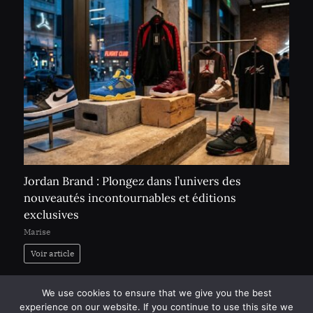
Jordan Brand : Plongez dans l’univers des
nouveautés incontournables et éditions
exclusives
Marise
Voir article
Page:
Next
1
2
…
509
»
We use cookies to ensure that we give you the best
experience on our website. If you continue to use this site we