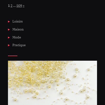
Page:
Next
1
2
…
509
»
Loisirs
Maison
Mode
Pratique