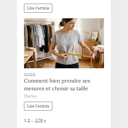
Lire l'article
MODE
Comment bien prendre ses
mesures et choisir sa taille
Marise
Lire l'article
Page:
Next
1
2
…
170
»