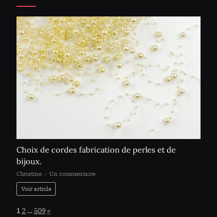
Choix de cordes fabrication de perles et de
bijoux.
sur
Christine
Un commentaire
Choix
Voir article
de
cordes
Page:
Next
1
2
…
509
»
fabrication