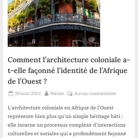
Comment l’architecture coloniale a-
t-elle façonné l’identité de l’Afrique
de l’Ouest ?
Posted
By
sur
20 août 2024
Marise
Aucun commentaire
on
Comment
l’architect
L'architecture coloniale en Afrique de l'Ouest
coloniale
représente bien plus qu'un simple héritage bâti ;
a-
elle incarne un processus complexe d'interactions
t-
culturelles et sociales qui a profondément façonné
elle