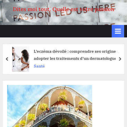
Skip
Dites moi tout. Quelle est votre passion
to
passionemaremma.it
content
L’eczéma dévoilé : comprendre ses origines,
adopter les traitements d’un dermatologue
prev
nex
Santé