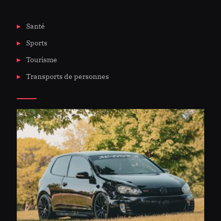
de
perles
Santé
et
de
Sports
bijoux.
Tourisme
Transports de personnes