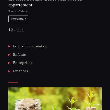
appartement
Pascal Cabus
Voir article
Page:
Next
1
2
…
11
»
Education Formation
Enfants
Entreprises
Finances