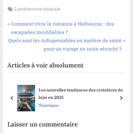
Tags:
L'architecture coloniale
Navigation
P
Comment vivre la romance à Melbourne : des
r
escapades inoubliables ?
de
N
e
Quels sont les indispensables en matière de santé
l’article
e
v
pour un voyage en toute sécurité ?
x
i
Articles à voir absolument
t
o
P
u
o
s
 tendances des croisières de
Comment transforme
s
P
véritable havre de p
t
o
prev
next
Tourisme
:
s
t
Laisser un commentaire
: