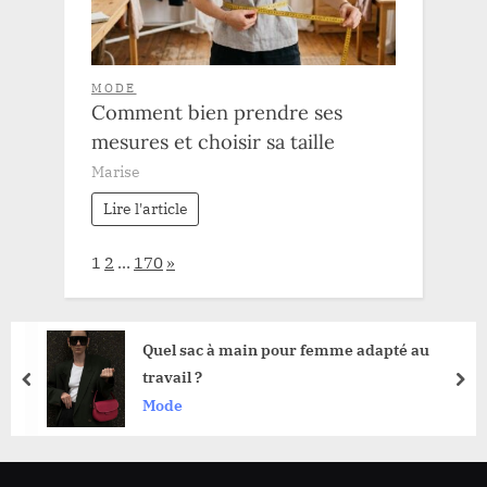
MODE
Comment bien prendre ses
mesures et choisir sa taille
Marise
Lire l'article
Page:
Next
1
2
…
170
»
Quel sac à main pour femme adapté au
travail ?
prev
nex
Mode