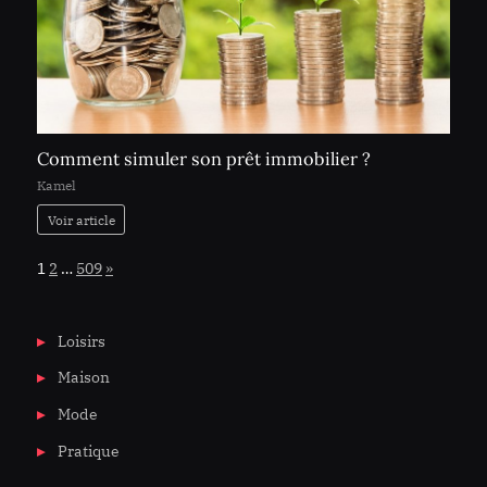
Comment simuler son prêt immobilier ?
Kamel
Voir article
Page:
Next
1
2
…
509
»
Loisirs
Maison
Mode
Pratique