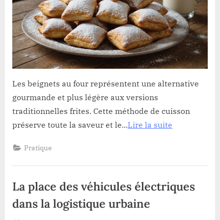
savourez
des
douceurs
moelleuses
et
légères
Les beignets au four représentent une alternative
gourmande et plus légère aux versions
traditionnelles frites. Cette méthode de cuisson
préserve toute la saveur et le...
Lire la suite
Pratique
La place des véhicules électriques
dans la logistique urbaine