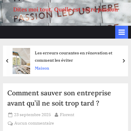
Skip
Dites moi tout. Quelle est votre passion
to
passionemaremma.it
content
vation et
Les erreurs marketing qui coû
entreprises
prev
nex
Entreprises
Comment sauver son entreprise
avant qu’il ne soit trop tard ?
Posted
By
23 septembre 2025
Florent
on
sur
Aucun commentaire
Comment