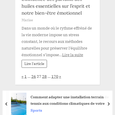
huiles essentielles sur l’esprit et
notre bien-être émotionnel
Marise
Dans un monde où le rythme effréné de
la vie moderne impose un stress
constant, le recours aux méthodes
naturelles pour préserver l’équilibre
émotionnel s’impose...
Lire la suite
Lire l'article
Page:
Previous
Next
«
1
…
26
27
28
…
170
»
tion terrain de
Maximiser les rendements ave
ques de votre
mensuels
prev
nex
Pratique