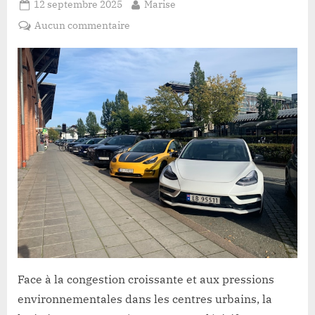
Posted
By
12 septembre 2025
Marise
on
sur
Aucun commentaire
La
place
des
véhicules
électriques
dans
la
logistique
urbaine
Face à la congestion croissante et aux pressions
environnementales dans les centres urbains, la