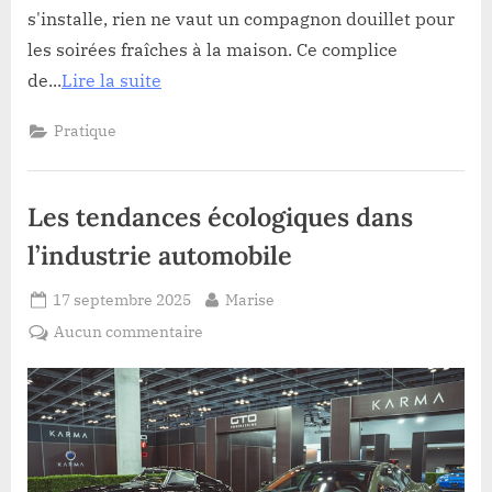
s'installe, rien ne vaut un compagnon douillet pour
les soirées fraîches à la maison. Ce complice
de...
Lire la suite
Pratique
Les tendances écologiques dans
l’industrie automobile
Posted
By
17 septembre 2025
Marise
on
sur
Aucun commentaire
Les
tendances
écologiques
dans
l’industrie
automobile