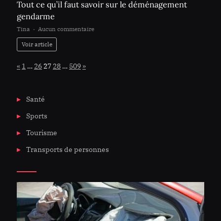
Tout ce qu’il faut savoir sur le déménagement
gendarme
sur
Tina
Aucun commentaire
Tout
Voir article
ce
qu’il
Page:
Previous
Next
«
1
…
26
27
28
…
509
»
faut
savoir
sur
Santé
le
déménagement
Sports
gendarme
Tourisme
Transports de personnes