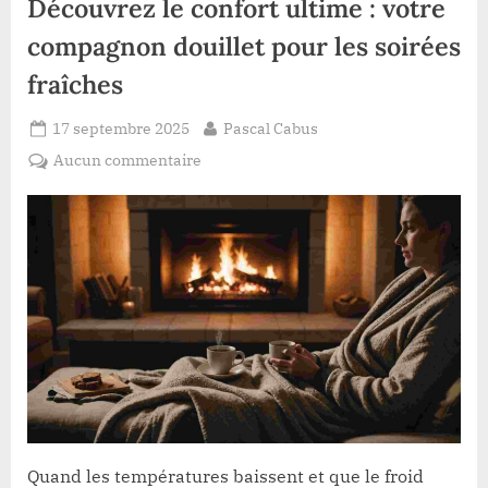
Découvrez le confort ultime : votre
compagnon douillet pour les soirées
fraîches
Posted
By
17 septembre 2025
Pascal Cabus
on
sur
Aucun commentaire
Découvrez
le
confort
ultime
:
votre
compagnon
douillet
pour
les
soirées
fraîches
Quand les températures baissent et que le froid