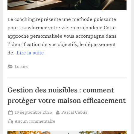
dès
aujourd’hui
Le coaching représente une méthode puissante
pour transformer votre vie en profondeur. Cette
approche personnalisée vous accompagne dans
l'identification de vos objectifs, le dépassement
de...
Lire la suite
Loisirs
Gestion des nuisibles : comment
protéger votre maison efficacement
Posted
By
19 septembre 2025
Pascal Cabus
on
sur
Aucun commentaire
Gestion