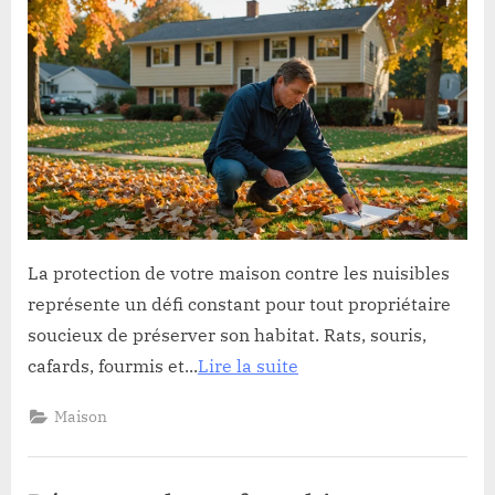
des
nuisibles
:
comment
protéger
votre
maison
efficacement
La protection de votre maison contre les nuisibles
représente un défi constant pour tout propriétaire
soucieux de préserver son habitat. Rats, souris,
cafards, fourmis et...
Lire la suite
Maison