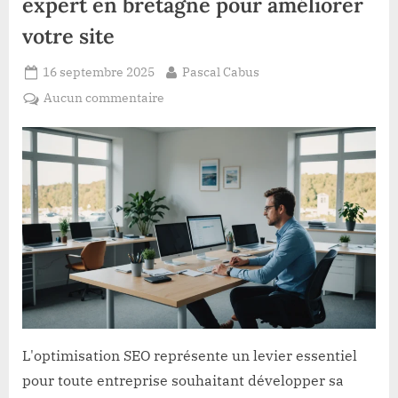
expert en bretagne pour améliorer
votre site
Posted
By
16 septembre 2025
Pascal Cabus
on
sur
Aucun commentaire
Optimisation
seo
:
conseils
d’un
expert
en
bretagne
pour
améliorer
votre
site
L'optimisation SEO représente un levier essentiel
pour toute entreprise souhaitant développer sa