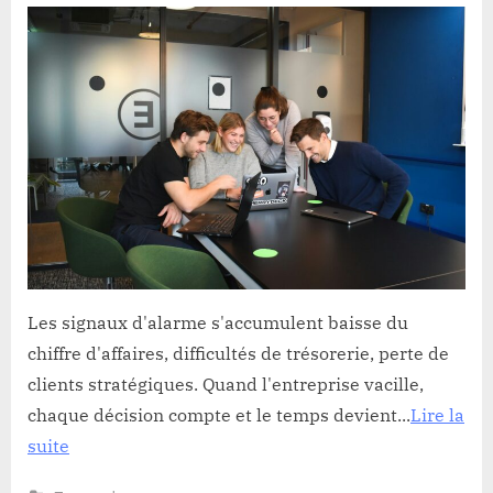
sauver
son
entreprise
avant
qu’il
ne
soit
trop
tard
?
Les signaux d'alarme s'accumulent baisse du
chiffre d'affaires, difficultés de trésorerie, perte de
clients stratégiques. Quand l'entreprise vacille,
chaque décision compte et le temps devient...
Lire la
suite