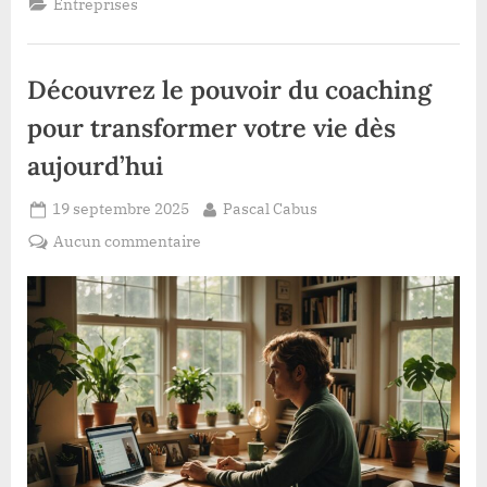
Entreprises
Découvrez le pouvoir du coaching
pour transformer votre vie dès
aujourd’hui
Posted
By
19 septembre 2025
Pascal Cabus
on
sur
Aucun commentaire
Découvrez
le
pouvoir
du
coaching
pour
transformer
votre
vie