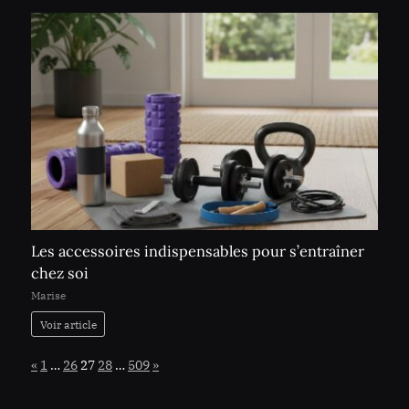
Les accessoires indispensables pour s’entraîner
chez soi
Marise
Voir article
Page:
Previous
Next
«
1
…
26
27
28
…
509
»