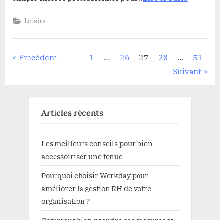
Loisirs
Pagination
Précédent
1
…
26
27
28
…
51
Suivant
des
publications
Articles récents
Les meilleurs conseils pour bien
accessoiriser une tenue
Pourquoi choisir Workday pour
améliorer la gestion RH de votre
organisation ?
Comment bien prendre ses mesures et