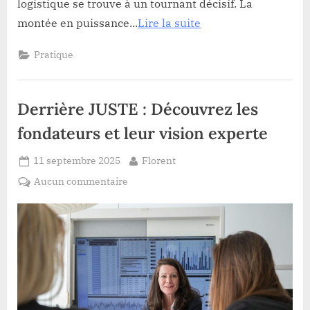
logistique se trouve à un tournant décisif. La
montée en puissance...
Lire la suite
Pratique
Derrière JUSTE : Découvrez les
fondateurs et leur vision experte
Posted
By
11 septembre 2025
Florent
on
sur
Aucun commentaire
Derrière
JUSTE
:
Découvrez
les
fondateurs
et
leur