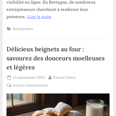
visibilité en ligne. En Bretagne, de nombreux
entrepreneurs cherchent à renforcer leur
présence...
Lire la suite
Entreprises
Délicieux beignets au four :
savourez des douceurs moelleuses
et légères
Posted
By
13 septembre 2025
Pascal Cabus
on
sur
Aucun commentaire
Délicieux
beignets
au
four
: