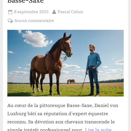
Posted
By
8 septembre 2025
Pascal Cabus
on
sur
Aucun commentaire
La
passion
de
Daniel
von
Luxburg
:
une
vie
dédiée
aux
chevaux
Au cœur de la pittoresque Basse-Saxe, Daniel von
en
Luxburg bâti sa réputation d'expert équestre
Basse-
Saxe
reconnu. Sa dévotion aux chevaux transcende le
simple intérêt professionnel pour...
Lire la suite