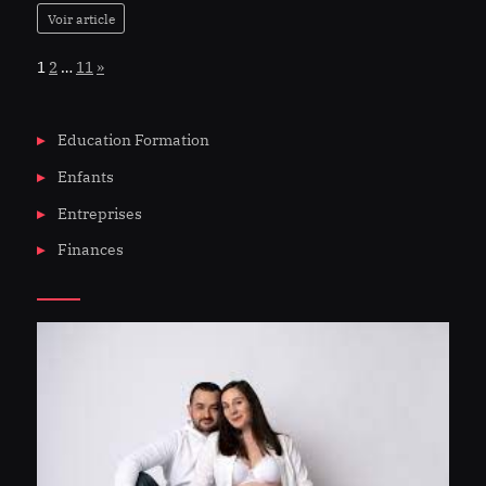
Voir article
Page:
Next
1
2
…
11
»
Education Formation
Enfants
Entreprises
Finances