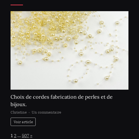
Choix de cordes fabrication de perles et de
bijoux.
sur
Christine
Un commentaire
Choix
Voir article
de
cordes
Page:
Next
1
2
…
507
»
fabrication