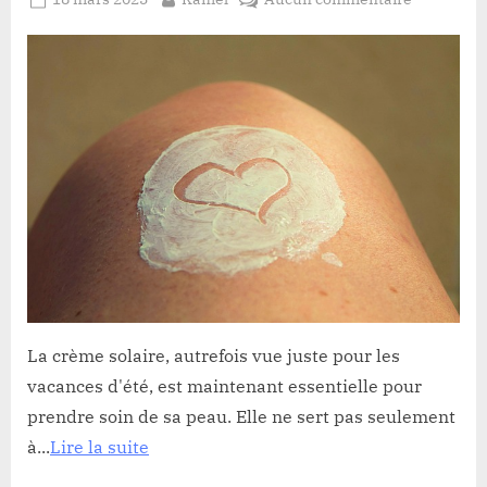
on
Les
bienfaits
de
la
crème
solaire
pour
protéger
votre
peau
La crème solaire, autrefois vue juste pour les
vacances d'été, est maintenant essentielle pour
prendre soin de sa peau. Elle ne sert pas seulement
à...
Lire la suite