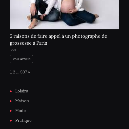
5 raisons de faire appel à un photographe de
grossesse à Paris
Joel
Voir article
Page:
Next
1
2
…
507
»
Loisirs
Maison
Mode
Pratique