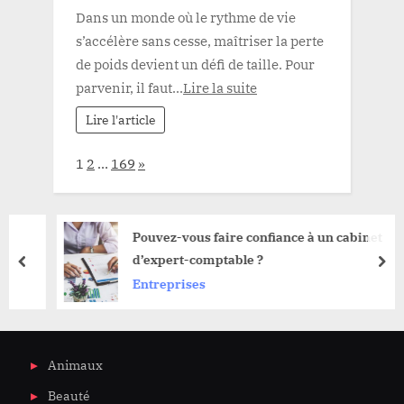
Dans un monde où le rythme de vie
s’accélère sans cesse, maîtriser la perte
de poids devient un défi de taille. Pour
parvenir, il faut...
Lire la suite
Lire l'article
Page:
Next
1
2
…
169
»
Pouvez-vous faire confiance à un cabinet
d’expert-comptable ?
prev
nex
Entreprises
Animaux
Beauté