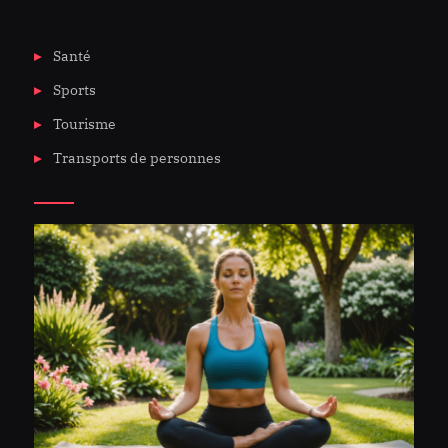
de
perles
Santé
et
de
Sports
bijoux.
Tourisme
Transports de personnes