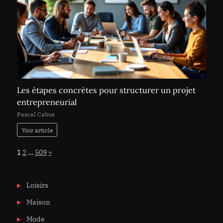
Les étapes concrètes pour structurer un projet
entrepreneurial
Pascal Cabus
Voir article
Page:
Next
1
2
…
509
»
Loisirs
Maison
Mode