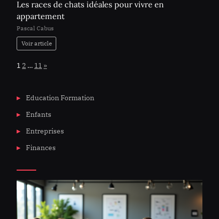
Les races de chats idéales pour vivre en
appartement
Pascal Cabus
Voir article
Page:
Next
1
2
…
11
»
Education Formation
Enfants
Entreprises
Finances