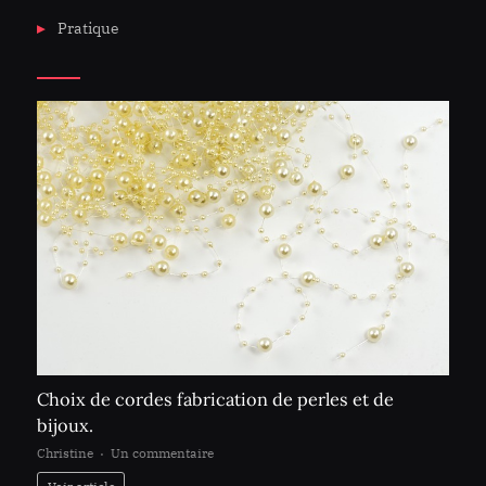
Pratique
Choix de cordes fabrication de perles et de
bijoux.
sur
Christine
Un commentaire
Choix