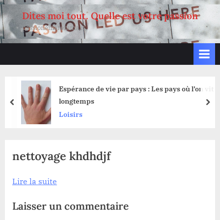
Skip
Dites moi tout. Quelle est votre passion
to
passionemaremma.it
content
Espérance de vie par pays : Les pays où l’on vit
longtemps
prev
nex
Loisirs
nettoyage khdhdjf
Lire la suite
Laisser un commentaire