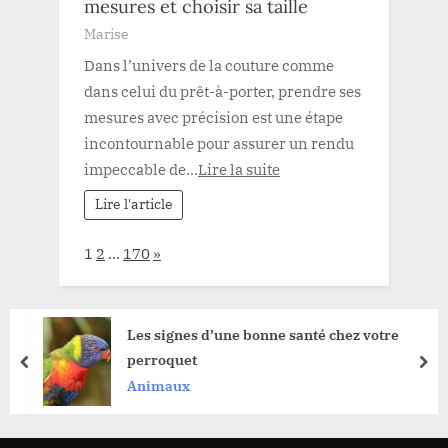
mesures et choisir sa taille
Marise
Dans l’univers de la couture comme
dans celui du prêt-à-porter, prendre ses
mesures avec précision est une étape
incontournable pour assurer un rendu
impeccable de...
Lire la suite
Lire l'article
Page:
Next
1
2
…
170
»
Les signes d’une bonne santé chez votre
perroquet
prev
nex
Animaux