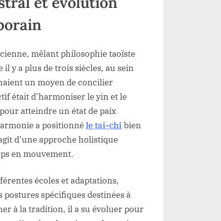
stral et évolution
porain
ncienne, mêlant philosophie taoïste
il y a plus de trois siècles, au sein
haient un moyen de concilier
f était d’harmoniser le yin et le
our atteindre un état de paix
d’harmonie a positionné
le tai-chi
bien
s’agit d’une approche holistique
corps en mouvement.
ifférentes écoles et adaptations,
s postures spécifiques destinées à
er à la tradition, il a su évoluer pour