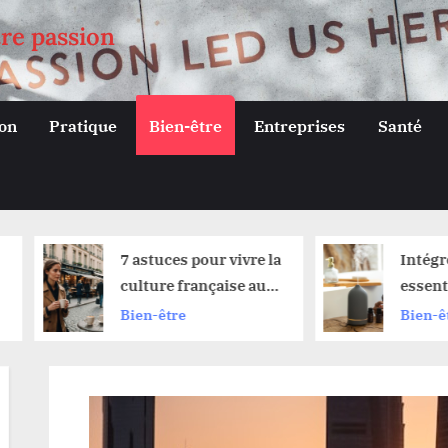
tre passion
on
Pratique
Bien-être
Entreprises
Santé
7 astuces pour vivre la
Intégrez les hu
culture française au
essentielles p
quotidien
dynamiser et
Bien-être
Bien-être
sublimer vos 