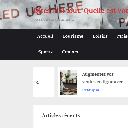
Skip
Dites moi tout. Quelle est vo
to
passionemaremma.it
content
Accueil
Tourisme
Loisirs
Mais
Sports
Contact
lleures
Augmentez vos
s pour les
ventes en ligne avec
prev
 mixtes
des stratégies
e
Pratique
utoroute
numériques efficaces
Articles récents