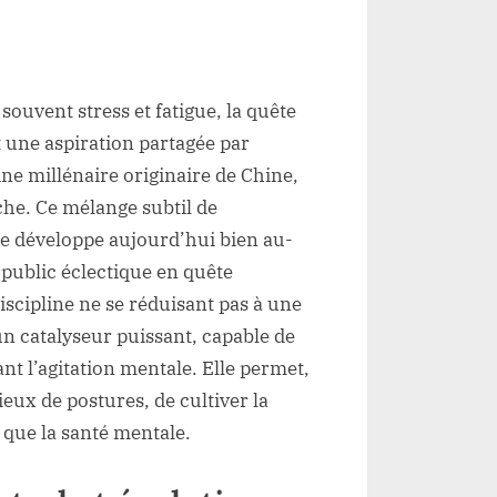
ur
es
uvent stress et fatigue, la quête
ienfaits
du
t une aspiration partagée par
ai-
ine millénaire originaire de Chine,
hi
he. Ce mélange subtil de
se développe aujourd’hui bien au-
enforcer
 public éclectique en quête
’équilibre
iscipline ne se réduisant pas à une
orporel
t
n catalyseur puissant, capable de
paiser
ant l’agitation mentale. Elle permet,
’esprit
ux de postures, de cultiver la
 que la santé mentale.