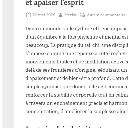
et apaiser l’esprit
Posted
By
s
20 mai 2026
Marise
Aucun commentaire
on
L
Dans un monde où le rythme effréné impose so
b
d’un équilibre à la fois physique et mental es
t
beaucoup. La pratique du tai-chi, une discipl
c
s’impose comme une réponse à cette recherc
:
mouvements fluides et de méditation active 
r
delà de ses frontières d’origine, séduisant un
l
d’apaisement et de bien-être profond. Cette d
c
e
simple gymnastique douce, elle agit comme u
a
renforcer la stabilité corporelle tout en calm
l
à travers un enchaînement précis et harmonie
concentration, d’améliorer la souplesse ainsi