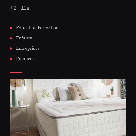
Page:
Next
1
2
…
11
»
Education Formation
Enfants
Entreprises
Finances