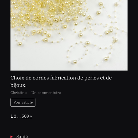
Choix de cordes fabrication de perles et de
bijoux.
sur
Christine
Un commentaire
Choix
Voir article
de
cordes
Page:
Next
1
2
…
509
»
fabrication
de
perles
Santé
et