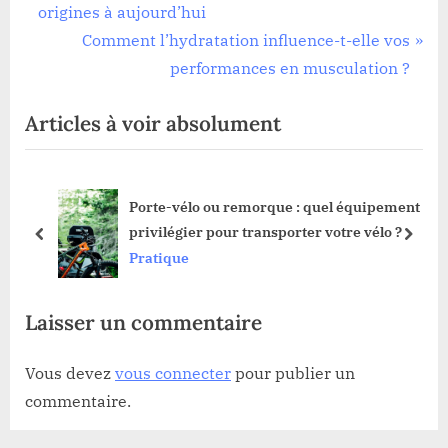
r
origines à aujourd’hui
de
e
N
Comment l’hydratation influence-t-elle vos
l’article
v
e
performances en musculation ?
i
x
Articles à voir absolument
o
t
u
P
s
o
ipement
Convertir son diesel en hybride : avantag
P
s
élo ?
et étapes
o
t
prev
next
Pratique
s
:
t
Laisser un commentaire
:
Vous devez
vous connecter
pour publier un
commentaire.