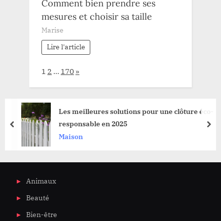
Comment bien prendre ses
mesures et choisir sa taille
Marise
Lire l'article
Page:
Next
1
2
…
170
»
Les meilleures solutions pour une clôture éco-
responsable en 2025
prev
nex
Maison
Animaux
Beauté
Bien-être