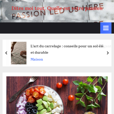
Skip
Dites moi tout. Quelle est votre passion
to
passionemaremma.it
content
L’art du carrelage : conseils pour un sol élégant
et durable
prev
nex
Maison