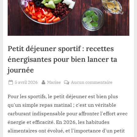
Petit déjeuner sportif : recettes
énergisantes pour bien lancer ta
journée
Posted
By
sur
5 avril 2026
Marise
Aucun commentaire
on
Petit
déjeuner
Pour les sportifs, le petit déjeuner est bien plus
sportif
qu'un simple repas matinal ; c'est un véritable
:
carburant indispensable pour affronter l'effort avec
recettes
énergie et efficacité. En 2026, les habitudes
énergisante
alimentaires ont évolué, et l'importance d'un petit
pour