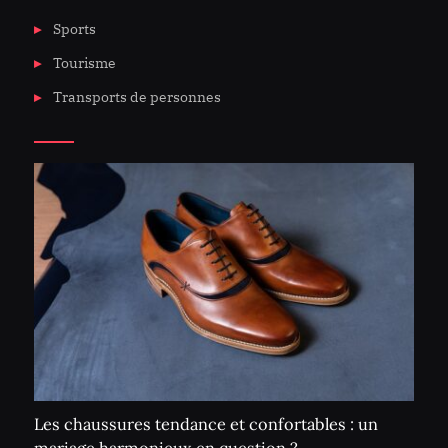
de
Sports
bijoux.
Tourisme
Transports de personnes
Les chaussures tendance et confortables : un
mariage harmonieux en question ?